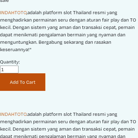
a
sale
r
l
i
INDAHTOTO
,adalah platform slot Thailand resmi yang 
e
g
menghadirkan permainan seru dengan aturan fair play dan TO 
P
i
kecil. Dengan sistem yang aman dan transaksi cepat, pemain 
r
n
dapat menikmati pengalaman bermain yang nyaman dan 
i
a
menguntungkan. Bergabung sekarang dan rasakan 
c
l
keseruannya!"
e
P
:
r
Quantity:
i
c
e
Add To Cart
:
INDAHTOTO
.adalah platform slot Thailand resmi yang 
menghadirkan permainan seru dengan aturan fair play dan TO 
kecil. Dengan sistem yang aman dan transaksi cepat, pemain 
dapat menikmati pengalaman bermain yang nyaman dan 