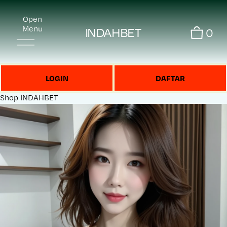
Open
Menu
INDAHBET
0
LOGIN
DAFTAR
Shop
INDAHBET