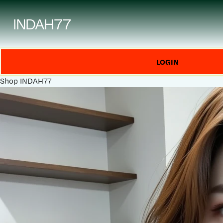
INDAH77
LOGIN
Shop
INDAH77