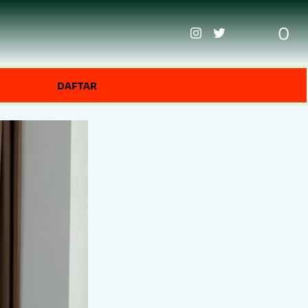
0
DAFTAR