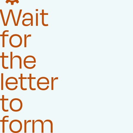
Wait
for
the
letter
to
form