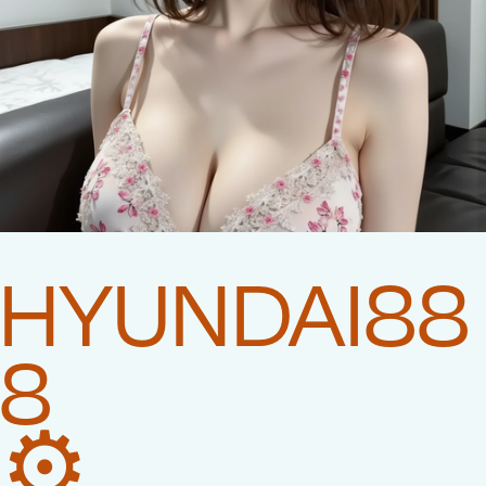
HYUNDAI88
8
⚙️