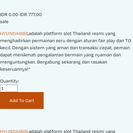
S
IDR 0.00
O
IDR 777.00
a
sale
r
l
i
HYUNDAI888
,adalah platform slot Thailand resmi yang 
e
g
menghadirkan permainan seru dengan aturan fair play dan TO 
P
i
kecil. Dengan sistem yang aman dan transaksi cepat, pemain 
r
n
dapat menikmati pengalaman bermain yang nyaman dan 
i
a
menguntungkan. Bergabung sekarang dan rasakan 
c
l
keseruannya!"
e
P
:
r
Quantity:
i
c
e
Add To Cart
:
HYUNDAI888
.adalah platform slot Thailand resmi yang 