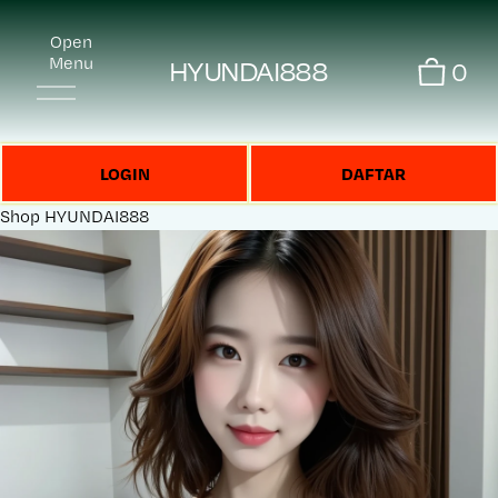
Open
Menu
HYUNDAI888
0
LOGIN
DAFTAR
Shop
HYUNDAI888