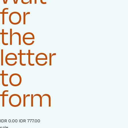
for
the
letter
to
form
S
IDR 0.00
O
IDR 777.00
a
sale
r