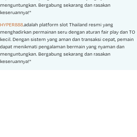
menguntungkan. Bergabung sekarang dan rasakan 
keseruannya!"
HYPER888
.adalah platform slot Thailand resmi yang 
menghadirkan permainan seru dengan aturan fair play dan TO 
kecil. Dengan sistem yang aman dan transaksi cepat, pemain 
dapat menikmati pengalaman bermain yang nyaman dan 
menguntungkan. Bergabung sekarang dan rasakan 
keseruannya!"
Made with 
HYPER888