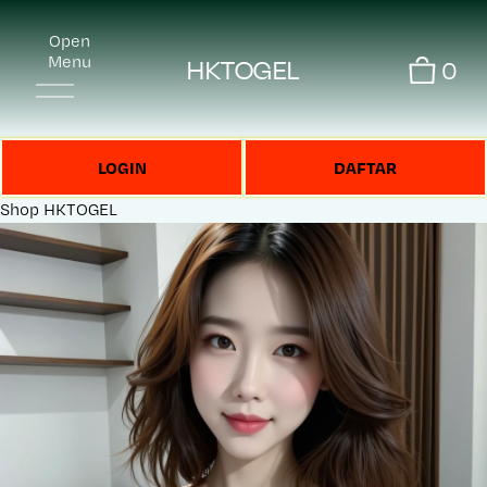
Open
Menu
HKTOGEL
0
LOGIN
DAFTAR
Shop
HKTOGEL