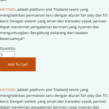
l
i
HKTOGEL
,adalah platform slot Thailand resmi yang 
e
g
menghadirkan permainan seru dengan aturan fair play dan TO 
P
i
kecil. Dengan sistem yang aman dan transaksi cepat, pemain 
r
n
dapat menikmati pengalaman bermain yang nyaman dan 
i
a
menguntungkan. Bergabung sekarang dan rasakan 
c
l
keseruannya!"
e
P
:
r
Quantity:
i
c
e
Add To Cart
:
HKTOGEL
.adalah platform slot Thailand resmi yang 
menghadirkan permainan seru dengan aturan fair play dan TO 
kecil. Dengan sistem yang aman dan transaksi cepat, pemain 
dapat menikmati pengalaman bermain yang nyaman dan 