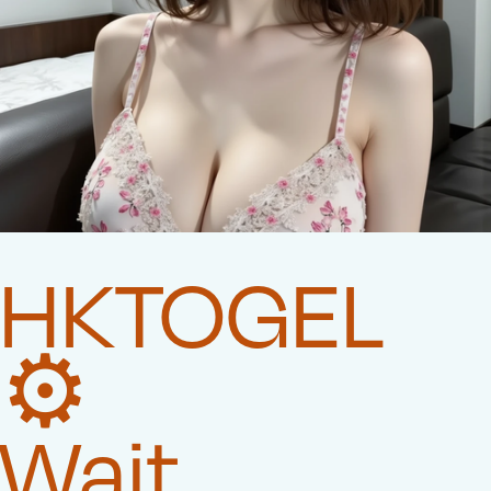
HKTOGEL
⚙️
Wait