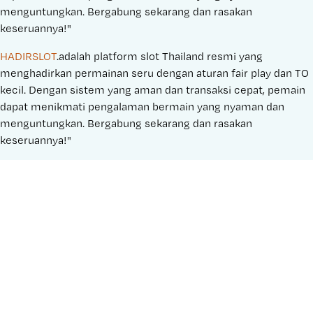
menguntungkan. Bergabung sekarang dan rasakan 
keseruannya!"
HADIRSLOT
.adalah platform slot Thailand resmi yang 
menghadirkan permainan seru dengan aturan fair play dan TO 
kecil. Dengan sistem yang aman dan transaksi cepat, pemain 
dapat menikmati pengalaman bermain yang nyaman dan 
menguntungkan. Bergabung sekarang dan rasakan 
keseruannya!"
Made with 
HADIRSLOT