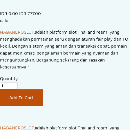
S
IDR 0.00
O
IDR 777.00
a
sale
r
l
i
HABANEROSLOT
,adalah platform slot Thailand resmi yang 
e
g
menghadirkan permainan seru dengan aturan fair play dan TO 
P
i
kecil. Dengan sistem yang aman dan transaksi cepat, pemain 
r
n
dapat menikmati pengalaman bermain yang nyaman dan 
i
a
menguntungkan. Bergabung sekarang dan rasakan 
c
l
keseruannya!"
e
P
:
r
Quantity:
i
c
e
Add To Cart
:
HABANEROSLOT
.adalah platform slot Thailand resmi yang 