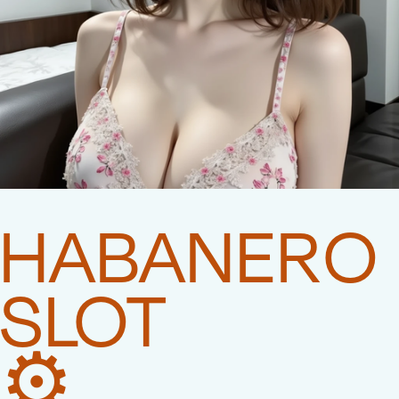
HABANERO
SLOT
⚙️