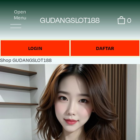
Open
Menu
GUDANGSLOT188
0
LOGIN
DAFTAR
Shop
GUDANGSLOT188