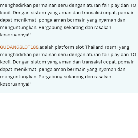
menghadirkan permainan seru dengan aturan fair play dan TO 
kecil. Dengan sistem yang aman dan transaksi cepat, pemain 
dapat menikmati pengalaman bermain yang nyaman dan 
menguntungkan. Bergabung sekarang dan rasakan 
keseruannya!"
GUDANGSLOT188
.adalah platform slot Thailand resmi yang 
menghadirkan permainan seru dengan aturan fair play dan TO 
kecil. Dengan sistem yang aman dan transaksi cepat, pemain 
dapat menikmati pengalaman bermain yang nyaman dan 
menguntungkan. Bergabung sekarang dan rasakan 
keseruannya!"
Made with 
GUDANGSLOT188