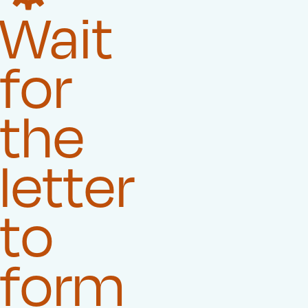
Wait
for
the
letter
to
form