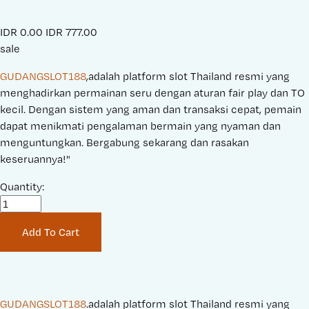
S
IDR 0.00
O
IDR 777.00
a
sale
r
l
i
GUDANGSLOT188
,adalah platform slot Thailand resmi yang 
e
g
menghadirkan permainan seru dengan aturan fair play dan TO 
P
i
kecil. Dengan sistem yang aman dan transaksi cepat, pemain 
r
n
dapat menikmati pengalaman bermain yang nyaman dan 
i
a
menguntungkan. Bergabung sekarang dan rasakan 
c
l
keseruannya!"
e
P
:
r
Quantity:
i
c
e
Add To Cart
:
GUDANGSLOT188
.adalah platform slot Thailand resmi yang 