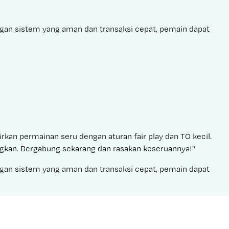
ngan sistem yang aman dan transaksi cepat, pemain dapat 
rkan permainan seru dengan aturan fair play dan TO kecil. 
kan. Bergabung sekarang dan rasakan keseruannya!"
ngan sistem yang aman dan transaksi cepat, pemain dapat 