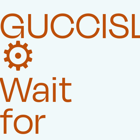
GUCCIS
⚙️
Wait
for