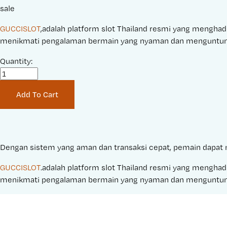
a
sale
r
l
i
GUCCISLOT
,adalah platform slot Thailand resmi yang menghad
e
g
menikmati pengalaman bermain yang nyaman dan menguntung
P
i
r
n
Quantity:
i
a
c
l
e
P
Add To Cart
:
r
i
c
e
Dengan sistem yang aman dan transaksi cepat, pemain dapa
:
GUCCISLOT
.adalah platform slot Thailand resmi yang menghad
menikmati pengalaman bermain yang nyaman dan menguntung