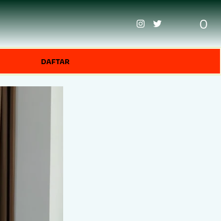
0
DAFTAR