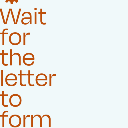
Wait
for
the
letter
to
form