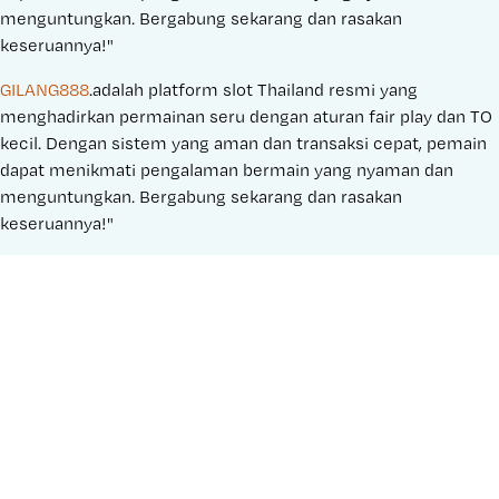
menguntungkan. Bergabung sekarang dan rasakan 
keseruannya!"
GILANG888
.adalah platform slot Thailand resmi yang 
menghadirkan permainan seru dengan aturan fair play dan TO 
kecil. Dengan sistem yang aman dan transaksi cepat, pemain 
dapat menikmati pengalaman bermain yang nyaman dan 
menguntungkan. Bergabung sekarang dan rasakan 
keseruannya!"
Made with 
GILANG888