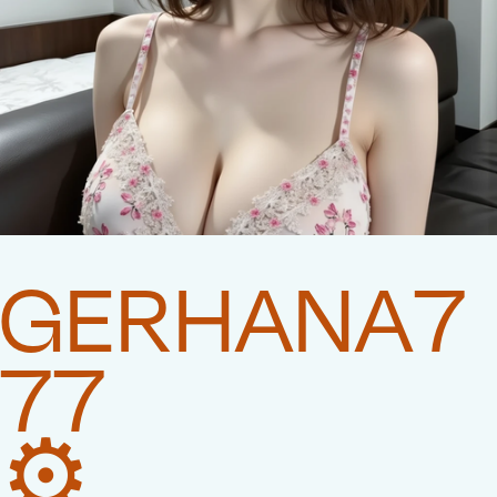
GERHANA7
77
⚙️