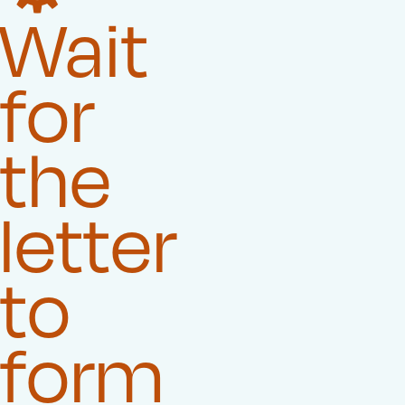
Wait
for
the
letter
to
form