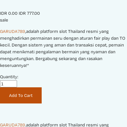
S
IDR 0.00
O
IDR 777.00
a
sale
r
l
i
GARUDA789
,adalah platform slot Thailand resmi yang 
e
g
menghadirkan permainan seru dengan aturan fair play dan TO 
P
i
kecil. Dengan sistem yang aman dan transaksi cepat, pemain 
r
n
dapat menikmati pengalaman bermain yang nyaman dan 
i
a
menguntungkan. Bergabung sekarang dan rasakan 
c
l
keseruannya!"
e
P
:
r
Quantity:
i
c
e
Add To Cart
:
GARUDA789
.adalah platform slot Thailand resmi yang 