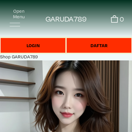
Open
Menu
GARUDA789
0
LOGIN
DAFTAR
Shop
GARUDA789