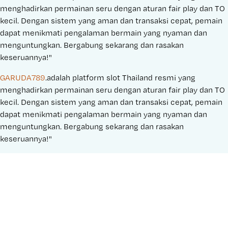
menghadirkan permainan seru dengan aturan fair play dan TO 
kecil. Dengan sistem yang aman dan transaksi cepat, pemain 
dapat menikmati pengalaman bermain yang nyaman dan 
menguntungkan. Bergabung sekarang dan rasakan 
keseruannya!"
GARUDA789
.adalah platform slot Thailand resmi yang 
menghadirkan permainan seru dengan aturan fair play dan TO 
kecil. Dengan sistem yang aman dan transaksi cepat, pemain 
dapat menikmati pengalaman bermain yang nyaman dan 
menguntungkan. Bergabung sekarang dan rasakan 
keseruannya!"
Made with 
GARUDA789