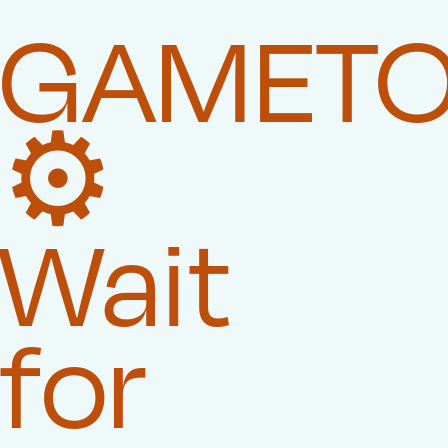
GAMETO
⚙️
Wait
for