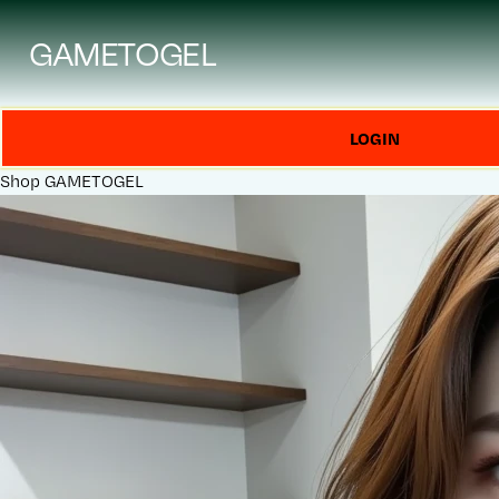
GAMETOGEL
LOGIN
Shop
GAMETOGEL