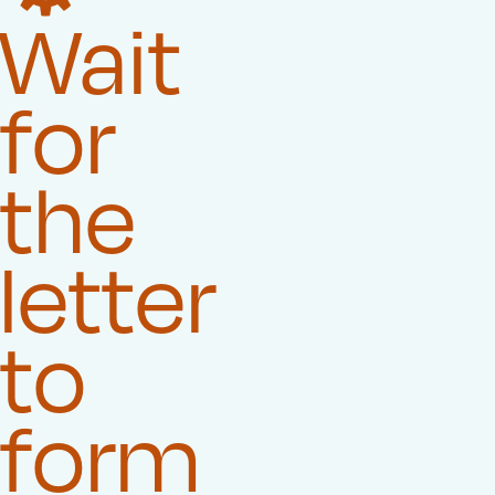
Wait
for
the
letter
to
form