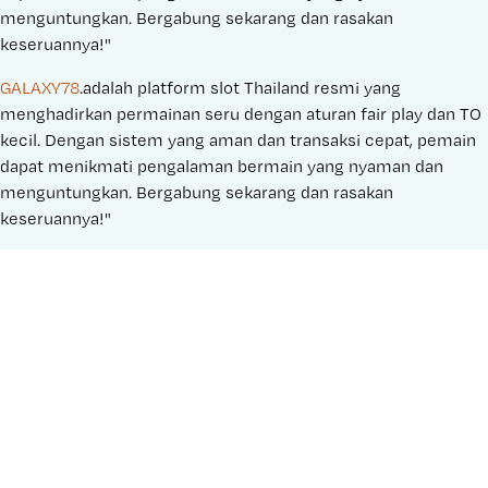
menguntungkan. Bergabung sekarang dan rasakan 
keseruannya!"
GALAXY78
.adalah platform slot Thailand resmi yang 
menghadirkan permainan seru dengan aturan fair play dan TO 
kecil. Dengan sistem yang aman dan transaksi cepat, pemain 
dapat menikmati pengalaman bermain yang nyaman dan 
menguntungkan. Bergabung sekarang dan rasakan 
keseruannya!"
Made with 
GALAXY78