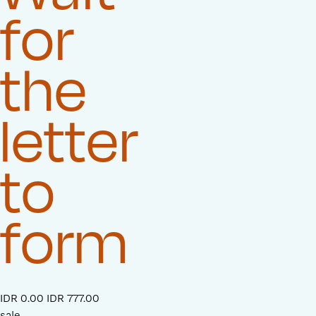
for
the
letter
to
form
S
IDR 0.00
O
IDR 777.00
a
sale
r