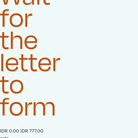
for
the
letter
to
form
S
IDR 0.00
O
IDR 777.00