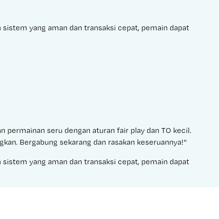
n sistem yang aman dan transaksi cepat, pemain dapat 
 permainan seru dengan aturan fair play dan TO kecil. 
kan. Bergabung sekarang dan rasakan keseruannya!"
n sistem yang aman dan transaksi cepat, pemain dapat 