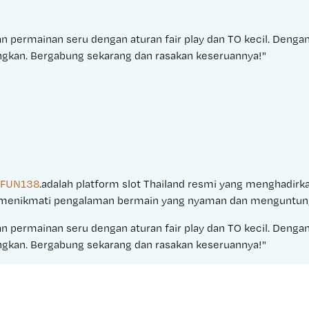
an permainan seru dengan aturan fair play dan TO kecil. Denga
kan. Bergabung sekarang dan rasakan keseruannya!"
FUN138
.adalah platform slot Thailand resmi yang menghadirkan
t menikmati pengalaman bermain yang nyaman dan menguntung
an permainan seru dengan aturan fair play dan TO kecil. Denga
kan. Bergabung sekarang dan rasakan keseruannya!"