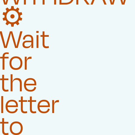
⚙️
Wait
for
the
letter
to