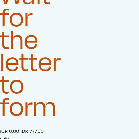
for
the
letter
to
form
S
IDR 0.00
O
IDR 777.00
a
sale
r