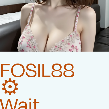
FOSIL88
⚙️
Wait