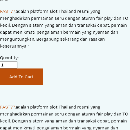
l
i
FAST77
,adalah platform slot Thailand resmi yang 
e
g
menghadirkan permainan seru dengan aturan fair play dan TO 
P
i
kecil. Dengan sistem yang aman dan transaksi cepat, pemain 
r
n
dapat menikmati pengalaman bermain yang nyaman dan 
i
a
menguntungkan. Bergabung sekarang dan rasakan 
c
l
keseruannya!"
e
P
:
r
Quantity:
i
c
e
Add To Cart
:
FAST77
.adalah platform slot Thailand resmi yang 
menghadirkan permainan seru dengan aturan fair play dan TO 
kecil. Dengan sistem yang aman dan transaksi cepat, pemain 
dapat menikmati pengalaman bermain yang nyaman dan 