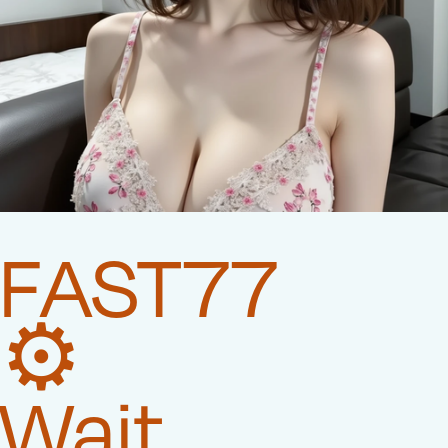
FAST77
⚙️
Wait