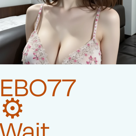
EBO77
⚙️
Wait