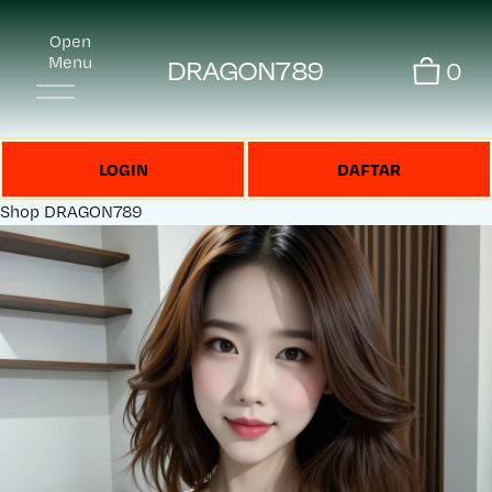
Open
Menu
DRAGON789
0
LOGIN
DAFTAR
Shop
DRAGON789