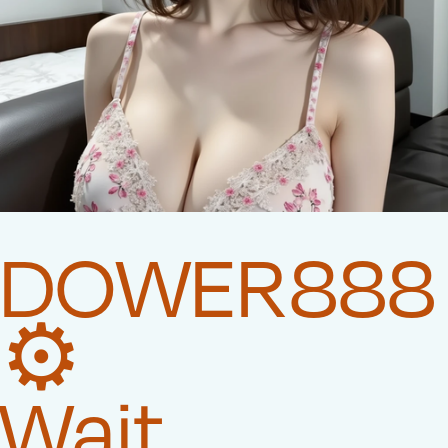
DOWER888
⚙️
Wait