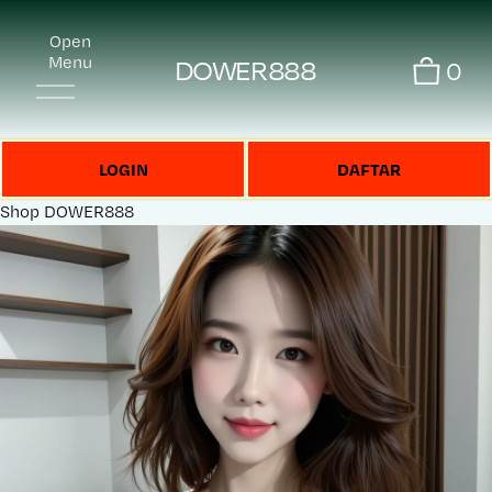
Open
Menu
DOWER888
0
LOGIN
DAFTAR
Shop
DOWER888