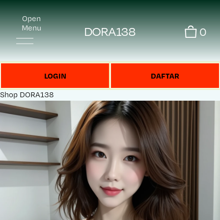
Open
Menu
DORA138
0
LOGIN
DAFTAR
Shop
DORA138