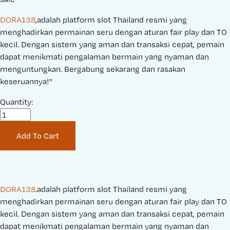
l
i
DORA138
,adalah platform slot Thailand resmi yang 
e
g
menghadirkan permainan seru dengan aturan fair play dan TO 
P
i
kecil. Dengan sistem yang aman dan transaksi cepat, pemain 
r
n
dapat menikmati pengalaman bermain yang nyaman dan 
i
a
menguntungkan. Bergabung sekarang dan rasakan 
c
l
keseruannya!"
e
P
:
r
Quantity:
i
c
e
Add To Cart
:
DORA138
.adalah platform slot Thailand resmi yang 
menghadirkan permainan seru dengan aturan fair play dan TO 
kecil. Dengan sistem yang aman dan transaksi cepat, pemain 
dapat menikmati pengalaman bermain yang nyaman dan 