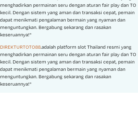
menghadirkan permainan seru dengan aturan fair play dan TO 
kecil. Dengan sistem yang aman dan transaksi cepat, pemain 
dapat menikmati pengalaman bermain yang nyaman dan 
menguntungkan. Bergabung sekarang dan rasakan 
keseruannya!"
DIREKTURTOTO88
.adalah platform slot Thailand resmi yang 
menghadirkan permainan seru dengan aturan fair play dan TO 
kecil. Dengan sistem yang aman dan transaksi cepat, pemain 
dapat menikmati pengalaman bermain yang nyaman dan 
menguntungkan. Bergabung sekarang dan rasakan 
keseruannya!"
Made with 
DIREKTURTOTO88