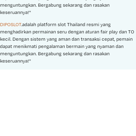
menguntungkan. Bergabung sekarang dan rasakan 
keseruannya!"
DIPOSLOT
.adalah platform slot Thailand resmi yang 
menghadirkan permainan seru dengan aturan fair play dan TO 
kecil. Dengan sistem yang aman dan transaksi cepat, pemain 
dapat menikmati pengalaman bermain yang nyaman dan 
menguntungkan. Bergabung sekarang dan rasakan 
keseruannya!"
Made with 
DIPOSLOT