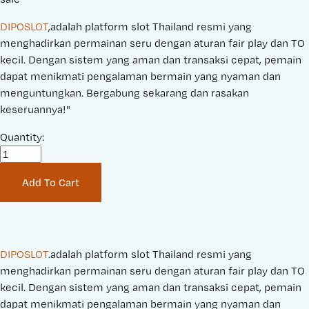
l
i
DIPOSLOT
,adalah platform slot Thailand resmi yang 
e
g
menghadirkan permainan seru dengan aturan fair play dan TO 
P
i
kecil. Dengan sistem yang aman dan transaksi cepat, pemain 
r
n
dapat menikmati pengalaman bermain yang nyaman dan 
i
a
menguntungkan. Bergabung sekarang dan rasakan 
c
l
keseruannya!"
e
P
:
r
Quantity:
i
c
e
Add To Cart
:
DIPOSLOT
.adalah platform slot Thailand resmi yang 
menghadirkan permainan seru dengan aturan fair play dan TO 
kecil. Dengan sistem yang aman dan transaksi cepat, pemain 
dapat menikmati pengalaman bermain yang nyaman dan 