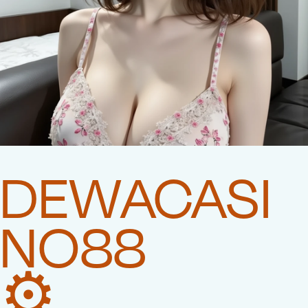
DEWACASI
NO88
⚙️