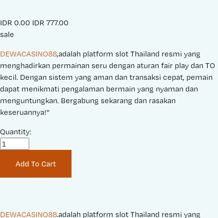
S
IDR 0.00
O
IDR 777.00
a
sale
r
l
i
DEWACASINO88
,adalah platform slot Thailand resmi yang 
e
g
menghadirkan permainan seru dengan aturan fair play dan TO 
P
i
kecil. Dengan sistem yang aman dan transaksi cepat, pemain 
r
n
dapat menikmati pengalaman bermain yang nyaman dan 
i
a
menguntungkan. Bergabung sekarang dan rasakan 
c
l
keseruannya!"
e
P
:
r
Quantity:
i
c
e
Add To Cart
:
DEWACASINO88
.adalah platform slot Thailand resmi yang 