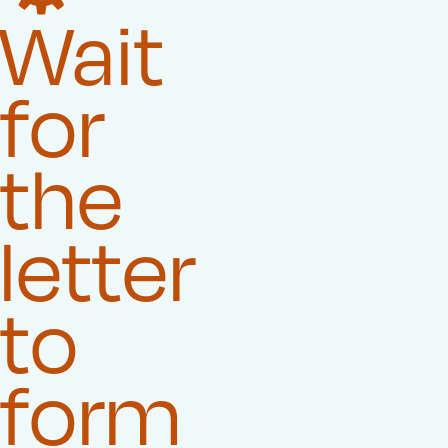
Wait
for
the
letter
to
form