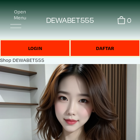
Open
Menu
DEWABET555
0
LOGIN
DAFTAR
Shop
DEWABET555