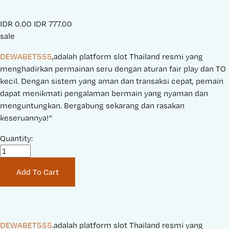
S
IDR 0.00
O
IDR 777.00
a
sale
r
l
i
DEWABET555
,adalah platform slot Thailand resmi yang 
e
g
menghadirkan permainan seru dengan aturan fair play dan TO 
P
i
kecil. Dengan sistem yang aman dan transaksi cepat, pemain 
r
n
dapat menikmati pengalaman bermain yang nyaman dan 
i
a
menguntungkan. Bergabung sekarang dan rasakan 
c
l
keseruannya!"
e
P
:
r
Quantity:
i
c
e
Add To Cart
:
DEWABET555
.adalah platform slot Thailand resmi yang 