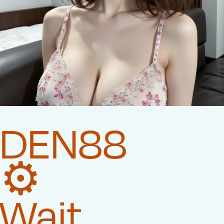
DEN88
⚙️
Wait