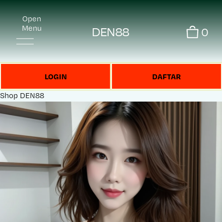
Open
Menu
DEN88
0
LOGIN
DAFTAR
Shop
DEN88