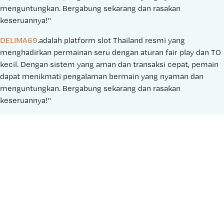
menguntungkan. Bergabung sekarang dan rasakan 
keseruannya!"
DELIMA69
.adalah platform slot Thailand resmi yang 
menghadirkan permainan seru dengan aturan fair play dan TO 
kecil. Dengan sistem yang aman dan transaksi cepat, pemain 
dapat menikmati pengalaman bermain yang nyaman dan 
menguntungkan. Bergabung sekarang dan rasakan 
keseruannya!"
Made with 
DELIMA69