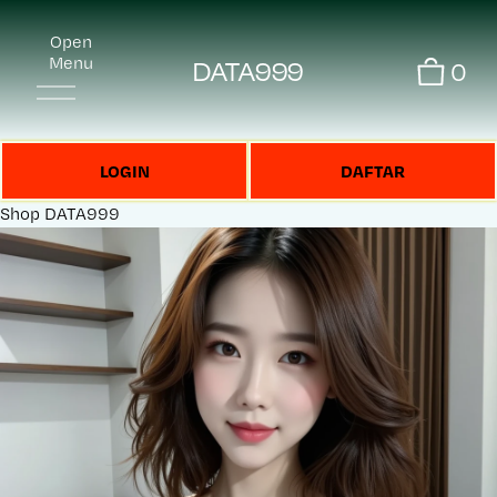
Open
Menu
DATA999
0
LOGIN
DAFTAR
Shop
DATA999