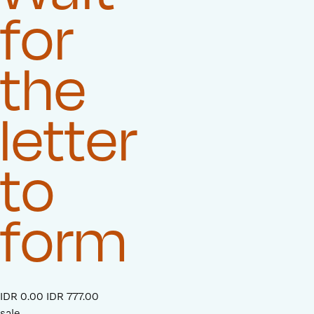
for
the
letter
to
form
S
IDR 0.00
O
IDR 777.00
a
sale
r