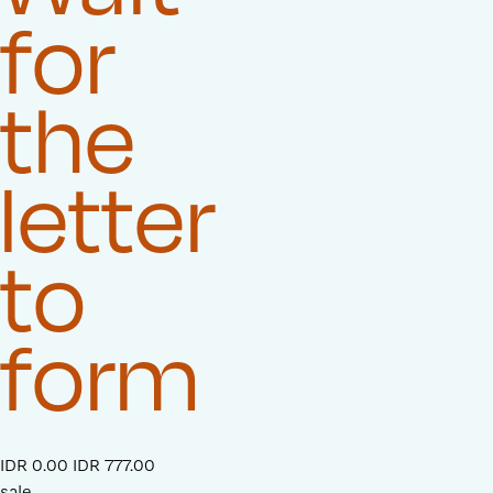
for
the
letter
to
form
S
IDR 0.00
O
IDR 777.00
a
sale
r