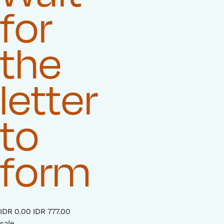
for
the
letter
to
form
S
IDR 0.00
O
IDR 777.00
a
sale
r