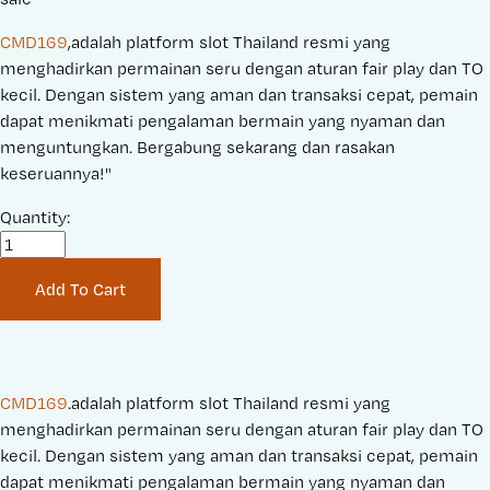
l
i
CMD169
,adalah platform slot Thailand resmi yang 
e
g
menghadirkan permainan seru dengan aturan fair play dan TO 
P
i
kecil. Dengan sistem yang aman dan transaksi cepat, pemain 
r
n
dapat menikmati pengalaman bermain yang nyaman dan 
i
a
menguntungkan. Bergabung sekarang dan rasakan 
c
l
keseruannya!"
e
P
:
r
Quantity:
i
c
e
Add To Cart
:
CMD169
.adalah platform slot Thailand resmi yang 
menghadirkan permainan seru dengan aturan fair play dan TO 
kecil. Dengan sistem yang aman dan transaksi cepat, pemain 
dapat menikmati pengalaman bermain yang nyaman dan 