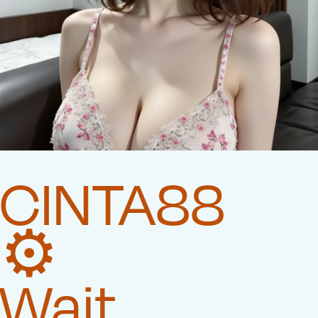
CINTA88
⚙️
Wait