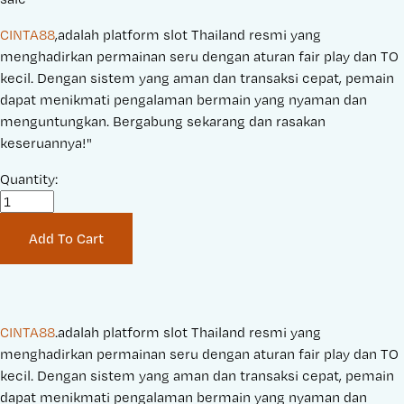
l
i
CINTA88
,adalah platform slot Thailand resmi yang 
e
g
menghadirkan permainan seru dengan aturan fair play dan TO 
P
i
kecil. Dengan sistem yang aman dan transaksi cepat, pemain 
r
n
dapat menikmati pengalaman bermain yang nyaman dan 
i
a
menguntungkan. Bergabung sekarang dan rasakan 
c
l
keseruannya!"
e
P
:
r
Quantity:
i
c
e
Add To Cart
:
CINTA88
.adalah platform slot Thailand resmi yang 
menghadirkan permainan seru dengan aturan fair play dan TO 
kecil. Dengan sistem yang aman dan transaksi cepat, pemain 
dapat menikmati pengalaman bermain yang nyaman dan 