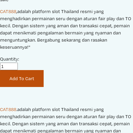
l
i
CAT888
,adalah platform slot Thailand resmi yang 
e
g
menghadirkan permainan seru dengan aturan fair play dan TO 
P
i
kecil. Dengan sistem yang aman dan transaksi cepat, pemain 
r
n
dapat menikmati pengalaman bermain yang nyaman dan 
i
a
menguntungkan. Bergabung sekarang dan rasakan 
c
l
keseruannya!"
e
P
:
r
Quantity:
i
c
e
Add To Cart
:
CAT888
.adalah platform slot Thailand resmi yang 
menghadirkan permainan seru dengan aturan fair play dan TO 
kecil. Dengan sistem yang aman dan transaksi cepat, pemain 
dapat menikmati pengalaman bermain yang nyaman dan 