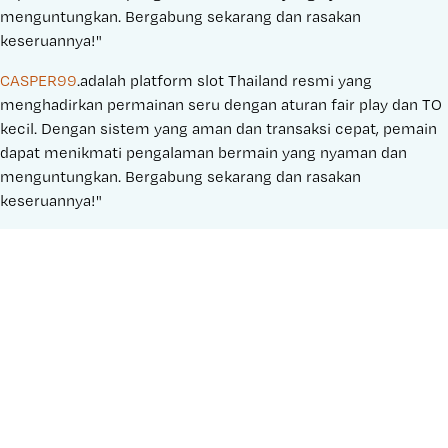
menguntungkan. Bergabung sekarang dan rasakan 
keseruannya!"
CASPER99
.adalah platform slot Thailand resmi yang 
menghadirkan permainan seru dengan aturan fair play dan TO 
kecil. Dengan sistem yang aman dan transaksi cepat, pemain 
dapat menikmati pengalaman bermain yang nyaman dan 
menguntungkan. Bergabung sekarang dan rasakan 
keseruannya!"
Made with 
CASPER99