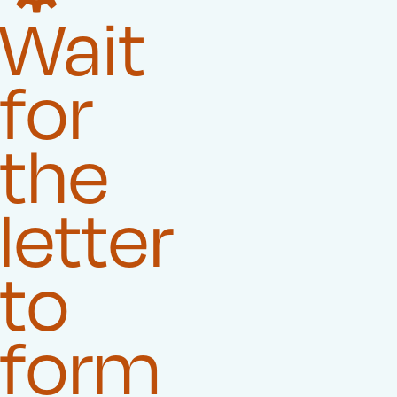
Wait
for
the
letter
to
form