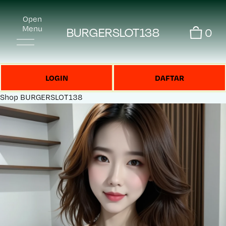
Open
Menu
BURGERSLOT138
0
LOGIN
DAFTAR
Shop
BURGERSLOT138