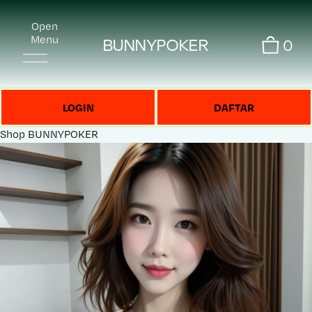
Open
Menu
BUNNYPOKER
0
LOGIN
DAFTAR
Shop
BUNNYPOKER