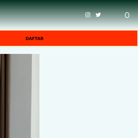
0
DAFTAR