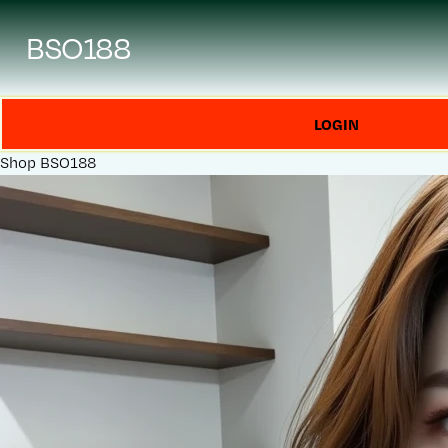
BSO188
LOGIN
Shop
BSO188