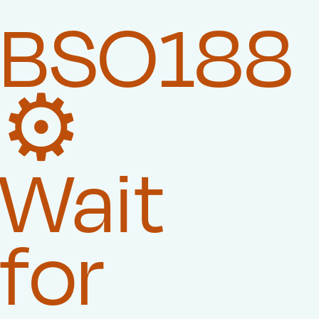
BSO188
⚙️
Wait
for