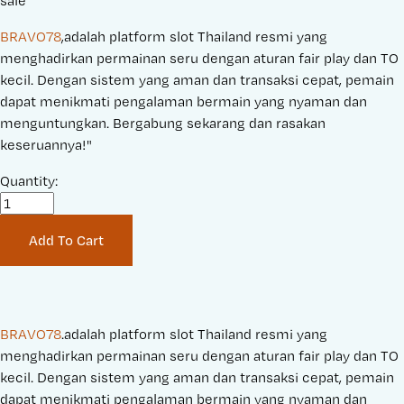
a
sale
r
l
i
BRAVO78
,adalah platform slot Thailand resmi yang 
e
g
menghadirkan permainan seru dengan aturan fair play dan TO 
P
i
kecil. Dengan sistem yang aman dan transaksi cepat, pemain 
r
n
dapat menikmati pengalaman bermain yang nyaman dan 
i
a
menguntungkan. Bergabung sekarang dan rasakan 
c
l
keseruannya!"
e
P
:
r
Quantity:
i
c
e
Add To Cart
:
BRAVO78
.adalah platform slot Thailand resmi yang 
menghadirkan permainan seru dengan aturan fair play dan TO 
kecil. Dengan sistem yang aman dan transaksi cepat, pemain 
dapat menikmati pengalaman bermain yang nyaman dan 