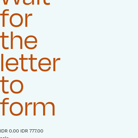
for
the
letter
to
form
S
IDR 0.00
O
IDR 777.00