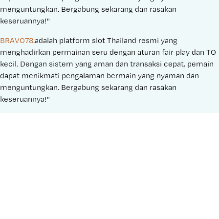
menguntungkan. Bergabung sekarang dan rasakan 
keseruannya!"
BRAVO78
.adalah platform slot Thailand resmi yang 
menghadirkan permainan seru dengan aturan fair play dan TO 
kecil. Dengan sistem yang aman dan transaksi cepat, pemain 
dapat menikmati pengalaman bermain yang nyaman dan 
menguntungkan. Bergabung sekarang dan rasakan 
keseruannya!"
Made with 
BRAVO78