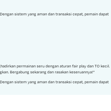
. Dengan sistem yang aman dan transaksi cepat, pemain dapat 
hadirkan permainan seru dengan aturan fair play dan TO kecil. 
kan. Bergabung sekarang dan rasakan keseruannya!"
. Dengan sistem yang aman dan transaksi cepat, pemain dapat 