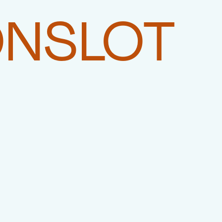
NSLOT