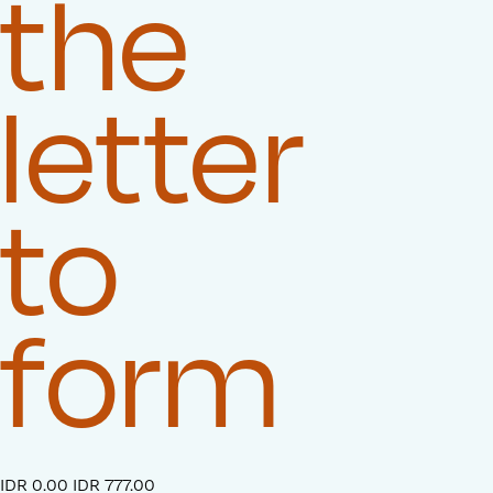
the
letter
to
form
S
IDR 0.00
O
IDR 777.00