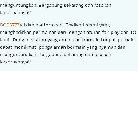
menguntungkan. Bergabung sekarang dan rasakan 
keseruannya!"
BOSS777
.adalah platform slot Thailand resmi yang 
menghadirkan permainan seru dengan aturan fair play dan TO 
kecil. Dengan sistem yang aman dan transaksi cepat, pemain 
dapat menikmati pengalaman bermain yang nyaman dan 
menguntungkan. Bergabung sekarang dan rasakan 
keseruannya!"
Made with 
BOSS777