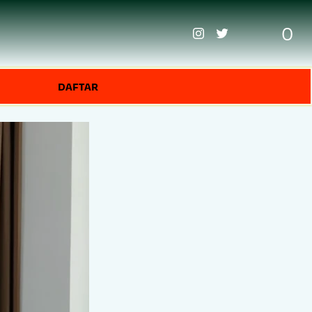
0
DAFTAR