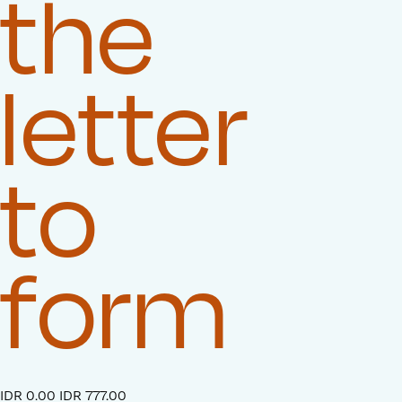
the
letter
to
form
S
IDR 0.00
O
IDR 777.00