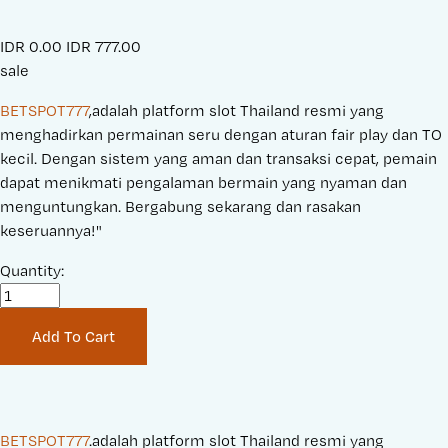
S
IDR 0.00
O
IDR 777.00
a
sale
r
l
i
BETSPOT777
,adalah platform slot Thailand resmi yang 
e
g
menghadirkan permainan seru dengan aturan fair play dan TO 
P
i
kecil. Dengan sistem yang aman dan transaksi cepat, pemain 
r
n
dapat menikmati pengalaman bermain yang nyaman dan 
i
a
menguntungkan. Bergabung sekarang dan rasakan 
c
l
keseruannya!"
e
P
:
r
Quantity:
i
c
e
Add To Cart
:
BETSPOT777
.adalah platform slot Thailand resmi yang 