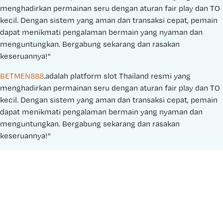
menghadirkan permainan seru dengan aturan fair play dan TO 
kecil. Dengan sistem yang aman dan transaksi cepat, pemain 
dapat menikmati pengalaman bermain yang nyaman dan 
menguntungkan. Bergabung sekarang dan rasakan 
keseruannya!"
BETMEN888
.adalah platform slot Thailand resmi yang 
menghadirkan permainan seru dengan aturan fair play dan TO 
kecil. Dengan sistem yang aman dan transaksi cepat, pemain 
dapat menikmati pengalaman bermain yang nyaman dan 
menguntungkan. Bergabung sekarang dan rasakan 
keseruannya!"
Made with 
BETMEN888