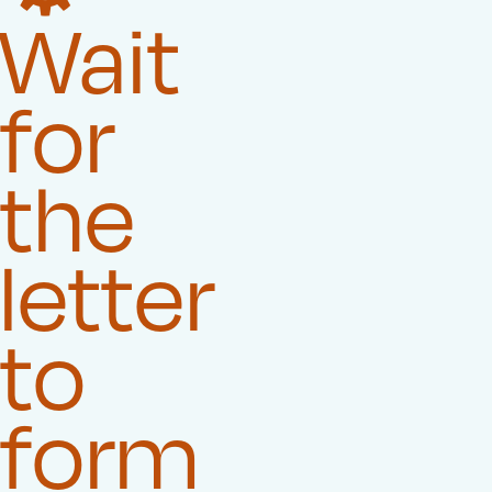
Wait
for
the
letter
to
form