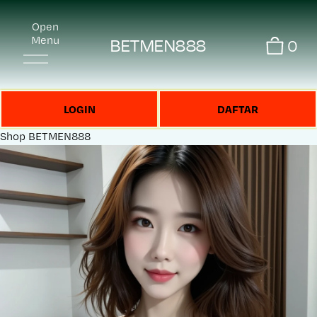
Open
Menu
BETMEN888
0
LOGIN
DAFTAR
Shop
BETMEN888