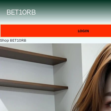
BET10RB
LOGIN
Shop
BET10RB