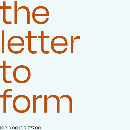
the
letter
to
form
S
IDR 0.00
O
IDR 777.00