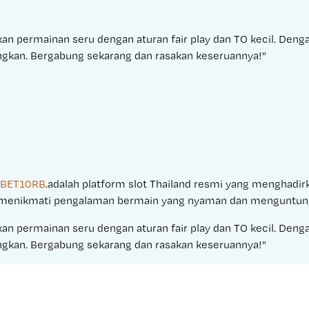
kan permainan seru dengan aturan fair play dan TO kecil. Deng
kan. Bergabung sekarang dan rasakan keseruannya!"
BET10RB
.adalah platform slot Thailand resmi yang menghadirk
t menikmati pengalaman bermain yang nyaman dan menguntung
kan permainan seru dengan aturan fair play dan TO kecil. Deng
kan. Bergabung sekarang dan rasakan keseruannya!"