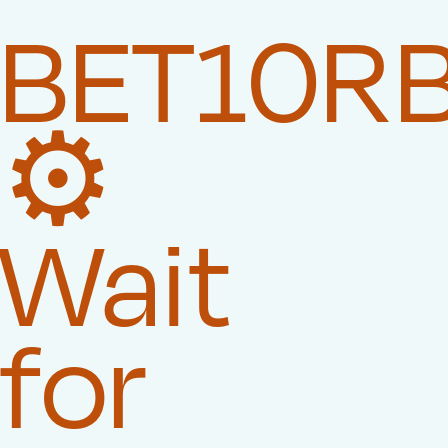
BET10R
⚙️
Wait
for