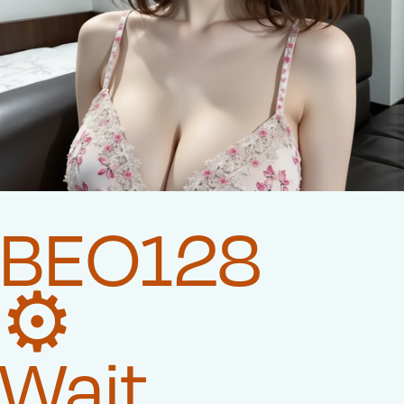
BEO128
⚙️
Wait