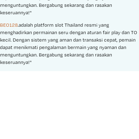
menguntungkan. Bergabung sekarang dan rasakan 
keseruannya!"
BEO128
.adalah platform slot Thailand resmi yang 
menghadirkan permainan seru dengan aturan fair play dan TO 
kecil. Dengan sistem yang aman dan transaksi cepat, pemain 
dapat menikmati pengalaman bermain yang nyaman dan 
menguntungkan. Bergabung sekarang dan rasakan 
keseruannya!"
Made with 
BEO128