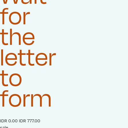
for
the
letter
to
form
S
IDR 0.00
O
IDR 777.00
a
sale
r